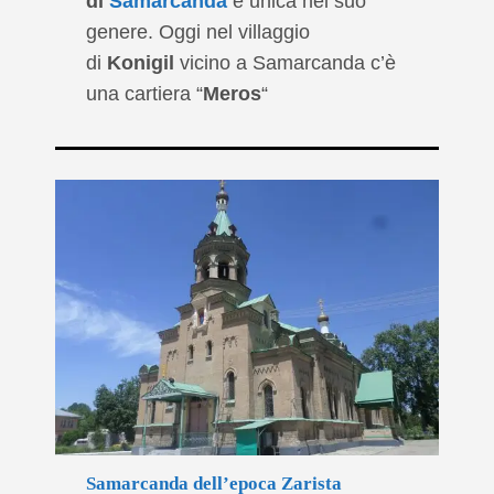
di
Samarcanda
è unica nel suo
genere. Oggi nel villaggio
di
Konigil
vicino a Samarcanda c’è
una cartiera “
Meros
“
Samarcanda dell’epoca Zarista