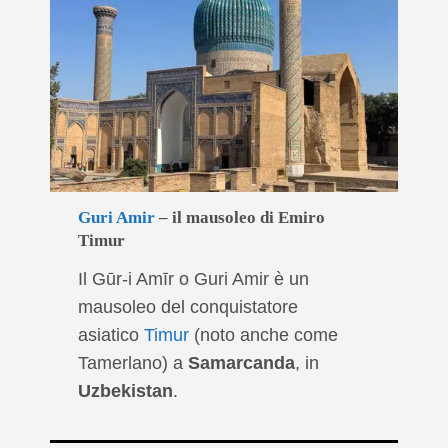
Guri Amir
– il mausoleo di Emiro
Timur
Il Gūr-i Amīr o Guri Amir è un
mausoleo del conquistatore
asiatico
Timur
(noto anche come
Tamerlano) a
Samarcanda
, in
Uzbekistan
.