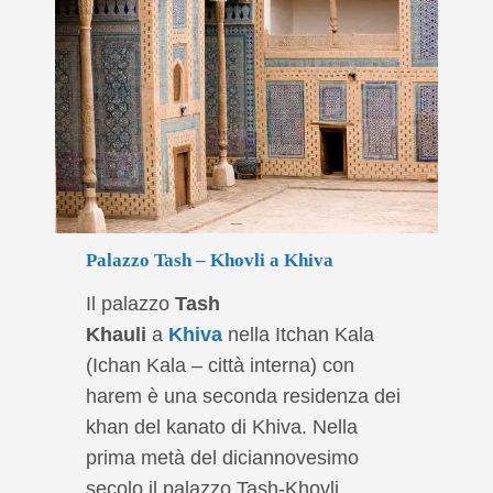
Palazzo Tash – Khovli a Khiva
Il palazzo
Tash
Khauli
a
Khiva
nella Itchan Kala
(Ichan Kala – città interna) con
harem è una seconda residenza dei
khan del kanato di Khiva. Nella
prima metà del diciannovesimo
secolo il palazzo Tash-Khovli