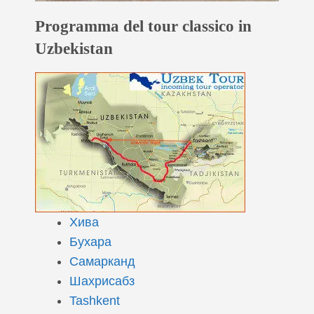
Programma del tour classico in
Uzbekistan
Хива
Бухара
Самарканд
Шахрисабз
Tashkent