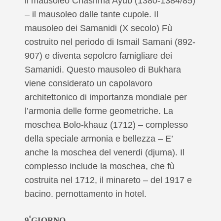
il mausoleo Chashma Ayub (1380-1384/85)
– il mausoleo dalle tante cupole. Il
mausoleo dei Samanidi (X secolo) Fù
costruito nel periodo di Ismail Samani (892-
907) e diventa sepolcro famigliare dei
Samanidi. Questo mausoleo di Bukhara
viene considerato un capolavoro
architettonico di importanza mondiale per
l’armonia delle forme geometriche. La
moschea Bolo-khauz (1712) – complesso
della speciale armonia e bellezza – E’
anche la moschea del venerdi (djuma). Il
complesso include la moschea, che fù
costruita nel 1712, il minareto – del 1917 e
bacino. pernottamento in hotel.
º
9
GIORNO