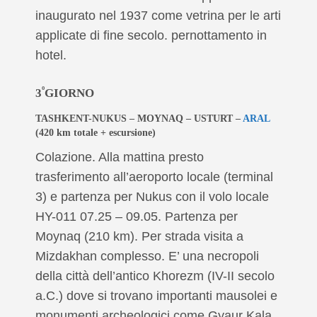
inaugurato nel 1937 come vetrina per le arti
applicate di fine secolo. pernottamento in
hotel.
º
3
GIORNO
TASHKENT-NUKUS – MOYNAQ – USTURT –
ARAL
(420 km totale + escursione)
Colazione. Alla mattina presto
trasferimento all’aeroporto locale (terminal
3) e partenza per Nukus con il volo locale
HY-011 07.25 – 09.05. Partenza per
Moynaq (210 km). Per strada visita a
Mizdakhan complesso. E’ una necropoli
della città dell’antico Khorezm (IV-II secolo
a.C.) dove si trovano importanti mausolei e
monumenti archeologici come Gyaur Kala.