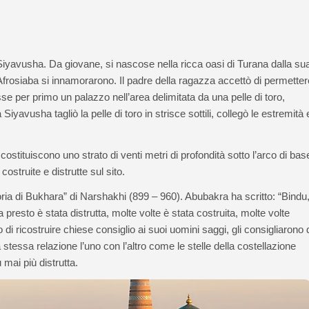
o Siyavusha. Da giovane, si nascose nella ricca oasi di Turana dalla su
 Afrosiaba si innamorarono. Il padre della ragazza accettò di permetter
e per primo un palazzo nell’area delimitata da una pelle di toro,
vusha tagliò la pelle di toro in strisce sottili, collegò le estremità 
 costituiscono uno strato di venti metri di profondità sotto l’arco di base
ostruite e distrutte sul sito.
toria di Bukhara” di Narshakhi (899 – 960). Abubakra ha scritto: “Bindu, 
resto è stata distrutta, molte volte è stata costruita, molte volte
di ricostruire chiese consiglio ai suoi uomini saggi, gli consigliarono 
la stessa relazione l’uno con l’altro come le stelle della costellazione
 mai più distrutta.