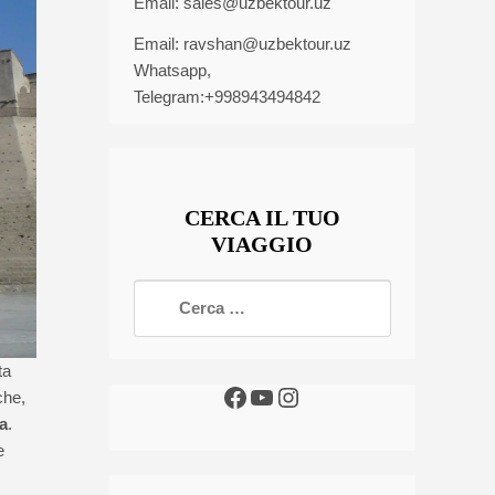
Email:
sales@uzbektour.uz
Email:
ravshan@uzbektour.uz
Whatsapp,
Telegram:+998943494842
CERCA IL TUO
VIAGGIO
ta
che,
a
.
e