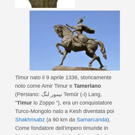
Timur nato il 9 aprile 1336, storicamente
noto come Amir Timur e
Tamerlano
(Persiano: تيمور لنگ Temūr (-i) Lang,
“
Timur
lo Zoppo “), era un conquistatore
Turco-Mongolo nato a Kesh diventata poi
Shakhrisabz
(a 90 km da
Samarcanda
).
Come fondatore dell’impero timuride in