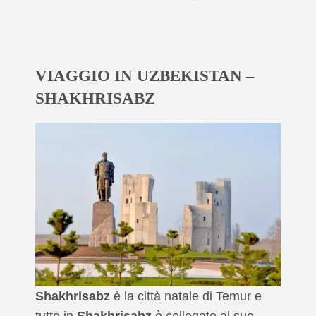
VIAGGIO IN UZBEKISTAN –
SHAKHRISABZ
Shakhrisabz
è la città natale di Temur e
tutto in
Shakhrisabz
è collegato al suo