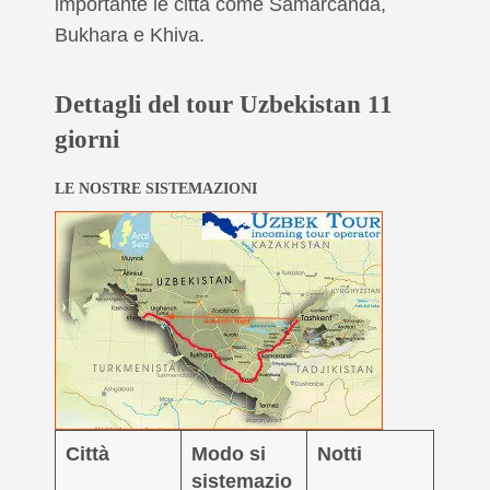
importante le città come Samarcanda,
Bukhara e Khiva.
Dettagli del tour Uzbekistan 11
giorni
LE NOSTRE SISTEMAZIONI
Città
Modo si
Notti
sistemazio