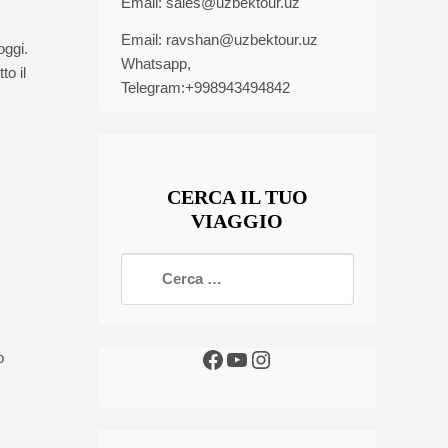
Email:
sales@uzbektour.uz
Email:
ravshan@uzbektour.uz
oggi.
Whatsapp,
to il
Telegram:+998943494842
CERCA IL TUO
VIAGGIO
o