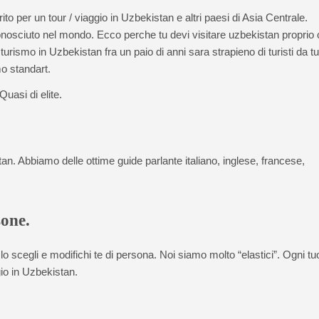
erito per un tour / viaggio in Uzbekistan e altri paesi di Asia Centrale.
osciuto nel mondo. Ecco perche tu devi visitare uzbekistan proprio 
urismo in Uzbekistan fra un paio di anni sara strapieno di turisti da tut
mo standart.
uasi di elite.
an. Abbiamo delle ottime guide parlante italiano, inglese, francese,
sone.
o scegli e modifichi te di persona. Noi siamo molto “elastici”. Ogni tu
gio in Uzbekistan.