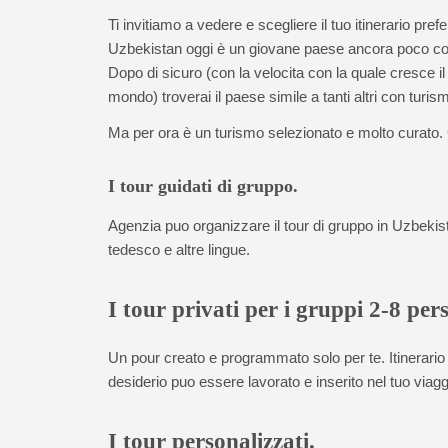
Ti invitiamo a vedere e scegliere il tuo itinerario pref
Uzbekistan oggi è un giovane paese ancora poco con
Dopo di sicuro (con la velocita con la quale cresce il t
mondo) troverai il paese simile a tanti altri con turis
Ma per ora è un turismo selezionato e molto curato. Q
I tour guidati di gruppo.
Agenzia puo organizzare il tour di gruppo in Uzbekist
tedesco e altre lingue.
I tour privati per i gruppi 2-8 per
Un pour creato e programmato solo per te. Itinerario l
desiderio puo essere lavorato e inserito nel tuo viag
I tour personalizzati.