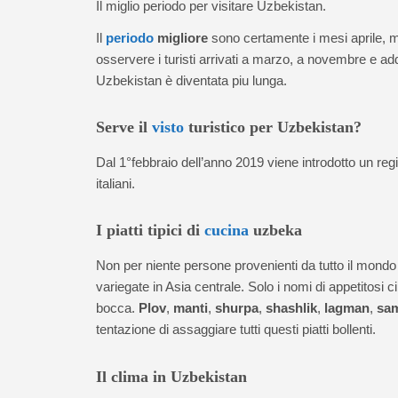
Il miglio periodo per visitare Uzbekistan.
Il
periodo
migliore
sono certamente i mesi aprile, m
osservere i turisti arrivati a marzo, a novembre e ad
Uzbekistan è diventata piu lunga.
Serve il
visto
turistico per Uzbekistan?
Dal 1°febbraio dell’anno 2019 viene introdotto un re
italiani.
I piatti tipici di
cucina
uzbeka
Non per niente persone provenienti da tutto il mon
variegate in Asia centrale. Solo i nomi di appetitosi c
bocca.
Plov
,
manti
,
shurpa
,
shashlik
,
lagman
,
sa
tentazione di assaggiare tutti questi piatti bollenti.
Il clima in Uzbekistan