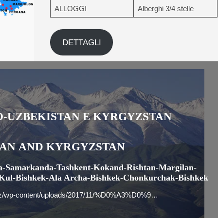
ALLOGGI
Alberghi 3/4 stelle
DETTAGLI
-UZBEKISTAN E KYRGYZSTAN
TAN
AND
KYRGYZSTAN
a-Samarkanda-Tashkent-Kokand-Rishtan-Margilan-
-Kul-Bishkek-Ala Archa-Bishkek-Chonkurchak-Bishkek
ur.uz/wp-content/uploads/2017/11/%D0%A3%D0%9…