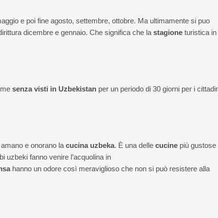
aggio e poi fine agosto, settembre, ottobre. Ma ultimamente si puo
dirittura dicembre e gennaio. Che significa che la
stagione
turistica in
gime
senza visti in Uzbekistan
per un periodo di 30 giorni per i cittadin
do amano e onorano la
cucina uzbeka
. È una delle
cucine
più gustose
ibi uzbeki fanno venire l’acquolina in
msa
hanno un odore così meraviglioso che non si può resistere alla