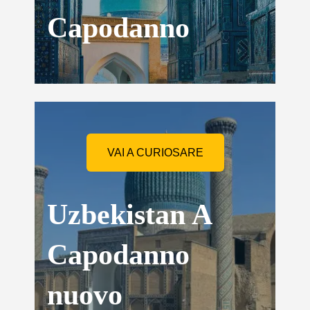
Capodanno
VAI A CURIOSARE
Uzbekistan A
Capodanno
nuovo