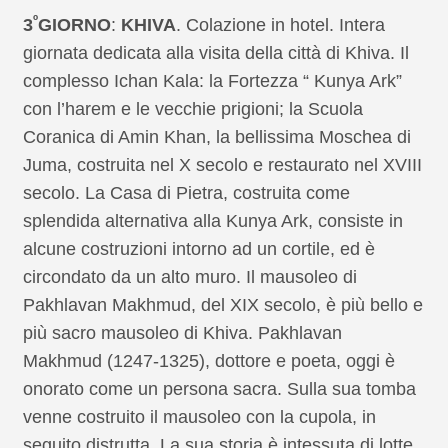
º
3
GIORNO
:
KHIVA
. Colazione in hotel. Intera
giornata dedicata alla visita della città di Khiva. Il
complesso Ichan Kala: la Fortezza “ Kunya Ark”
con l’harem e le vecchie prigioni; la Scuola
Coranica di Amin Khan, la bellissima Moschea di
Juma, costruita nel X secolo e restaurato nel XVIII
secolo. La Casa di Pietra, costruita come
splendida alternativa alla Kunya Ark, consiste in
alcune costruzioni intorno ad un cortile, ed è
circondato da un alto muro. Il mausoleo di
Pakhlavan Makhmud, del XIX secolo, è più bello e
più sacro mausoleo di Khiva. Pakhlavan
Makhmud (1247-1325), dottore e poeta, oggi è
onorato come un persona sacra. Sulla sua tomba
venne costruito il mausoleo con la cupola, in
seguito distrutta. La sua storia è intessuta di lotte