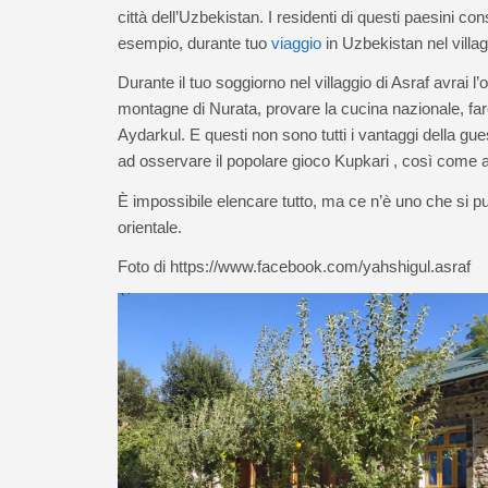
città dell’Uzbekistan. I residenti di questi paesini con
esempio, durante tuo
viaggio
in Uzbekistan nel villa
Durante il tuo soggiorno nel villaggio di Asraf avrai l’o
montagne di Nurata, provare la cucina nazionale, fare
Aydarkul. E questi non sono tutti i vantaggi della gu
ad osservare il popolare gioco Kupkari , così come a va
È impossibile elencare tutto, ma ce n’è uno che si p
orientale.
Foto di https://www.facebook.com/yahshigul.asraf