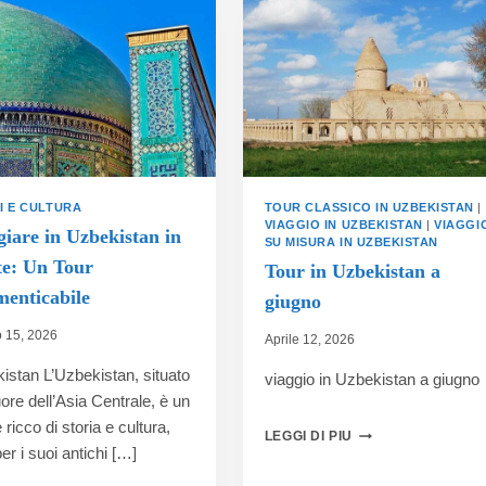
I E CULTURA
TOUR CLASSICO IN UZBEKISTAN
|
VIAGGIO IN UZBEKISTAN
|
VIAGGI
giare in Uzbekistan in
SU MISURA IN UZBEKISTAN
te: Un Tour
Tour in Uzbekistan a
menticabile
giugno
 15, 2026
Aprile 12, 2026
istan L’Uzbekistan, situato
viaggio in Uzbekistan a giugno
ore dell’Asia Centrale, è un
ricco di storia e cultura,
LEGGI DI PIU
er i suoi antichi […]