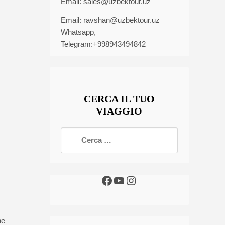
Email:
sales@uzbektour.uz
Email:
ravshan@uzbektour.uz
Whatsapp,
Telegram:+998943494842
CERCA IL TUO
VIAGGIO
he