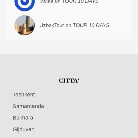
Molka on
TOUR 10 DAYS
UzbekTour on
TOUR 10 DAYS
CITTA’
Tashkent
Samarcanda
Bukhara
Gijduvan