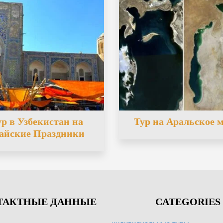
ур в Узбекистан на
Тур на Аральское 
айские Праздники
ТАКТНЫЕ ДАННЫЕ
CATEGORIES